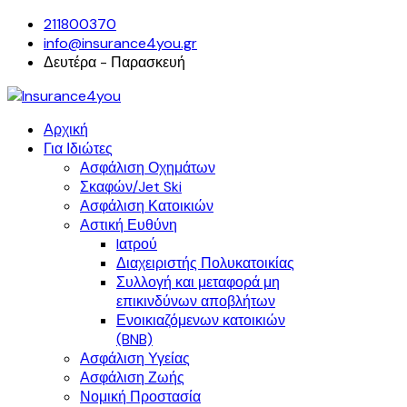
211800370
info@insurance4you.gr
Δευτέρα - Παρασκευή
Αρχική
Για Ιδιώτες
Ασφάλιση Οχημάτων
Σκαφών/Jet Ski
Ασφάλιση Κατοικιών
Αστική Ευθύνη
Iατρού
Διαχειριστής Πολυκατοικίας
Συλλογή και μεταφορά μη
επικινδύνων αποβλήτων
Ενοικιαζόμενων κατοικιών
(BNB)
Ασφάλιση Υγείας
Ασφάλιση Ζωής
Νομική Προστασία