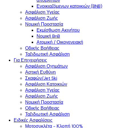
αποβλήτων
Ενοικιαζόμενων κατοικιών (BNB)
Ασφάλιση Υγείας
Ασφάλιση Ζωής
Νομική Προστασία
Εκμίσθωση Ακινήτου
Νομική BnB
Ατομική / Οικογενειακή
Οδικής Βοήθειας
Ταξιδιωτική Ασφάλιση
Για Επιχειρήσεις
Ασφάλιση Οχημάτων
Αστική Ευθύνη
Σκαφών/Jet Ski
Ασφάλιση Κατοικιών
Ασφάλιση Υγείας
Ασφάλιση Ζωής
Νομική Προστασία
Οδικής Βοήθειας
Ταξιδιωτική Ασφάλιση
Ειδικές Ασφαλίσεις
Μοτοσυκλέτα - Κλοπή 100%