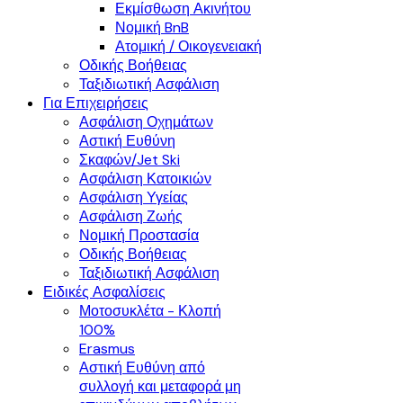
Εκμίσθωση Ακινήτου
Νομική BnB
Ατομική / Οικογενειακή
Οδικής Βοήθειας
Ταξιδιωτική Ασφάλιση
Για Επιχειρήσεις
Ασφάλιση Οχημάτων
Αστική Ευθύνη
Σκαφών/Jet Ski
Ασφάλιση Κατοικιών
Ασφάλιση Υγείας
Ασφάλιση Ζωής
Νομική Προστασία
Οδικής Βοήθειας
Ταξιδιωτική Ασφάλιση
Ειδικές Ασφαλίσεις
Μοτοσυκλέτα - Κλοπή
100%
Erasmus
Αστική Ευθύνη από
συλλογή και μεταφορά μη